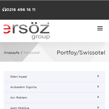
0216 496 16 11
Togg
navi
Portfoy/Swissotel
Anasayfa
Swissotel
5Gen İnşaat
Acıbadem Sigorta
Acr Reklam
Agm Mobilya