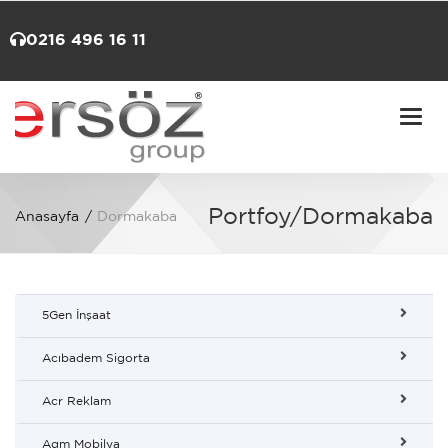
0216 496 16 11
Togg
navi
Portfoy/Dormakaba
Anasayfa
Dormakaba
5Gen İnşaat
Acıbadem Sigorta
Acr Reklam
Agm Mobilya