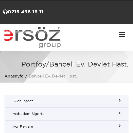
0216 496 16 11
Togg
navi
Portfoy/Bahçeli Ev. Devlet Hast.
Anasayfa
Bahçeli Ev. Devlet Hast.
5Gen İnşaat
Acıbadem Sigorta
Acr Reklam