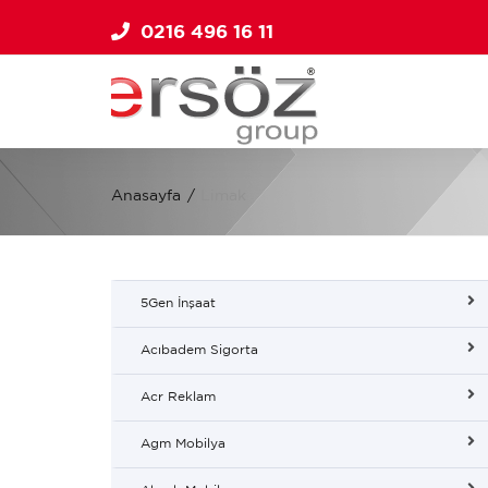
0216 496 16 11
Anasayfa
Limak
5Gen İnşaat
Acıbadem Sigorta
Acr Reklam
Agm Mobilya